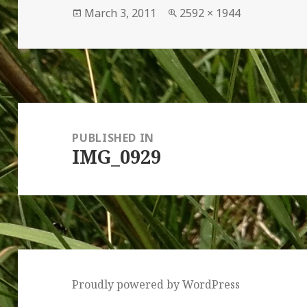
Posted
Full
March 3, 2011
2592 × 1944
on
size
Post
navigation
PUBLISHED IN
IMG_0929
Proudly powered by WordPress